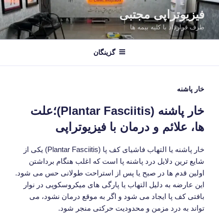
فتن
فیزیوتراپی مجتبی
ه
طرف قرارداد با کلیه بیمه ها
حتوا
گزینگان
خار پاشنه
خار پاشنه (Plantar Fasciitis)؛علت
ها، علائم و درمان با فیزیوتراپی
خار پاشنه یا التهاب فاشیای کف پا (Plantar Fasciitis) یکی از
شایع ترین دلایل درد پاشنه پا است که اغلب هنگام برداشتن
اولین قدم ها در صبح یا پس از استراحت طولانی حس می شود.
این عارضه به دلیل التهاب یا پارگی های میکروسکوپی در نوار
بافتی کف پا ایجاد می شود و اگر به موقع درمان نشود، می
تواند به درد مزمن و محدودیت حرکتی منجر شود.