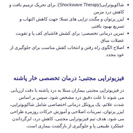
شاکویوتراپی(Shockwave Therapy): برای تحریک ترمیم بافت و
کاهش درد مزمن
لیزر پرتوان و مگنت تراپی های تسلا: جهت کاهش التهاب و
تسریع بهبود بافتی
تمرین درمانی تخصصی: برای کشش فاشیای کف پا و تقویت
عضلات ساق
اصلاح الگوی راه رفتن و انتخاب کفش مناسب برای جلوگیری از
عود مجدد
فیزیوتراپی مجتبی؛ درمان تخصصی خار پاشنه
در فیزیوتراپی مجتبی بیماران مبتلا به درد پاشنه با دقت ارزیابی
می شوند تا علت دقیق درد مشخص شود. سپس بر اساس
شدت علائم، یک پروتکل درمانی اختصاصی شامل شاکویوتراپی،
لیزر پرتوان، تمرینات اصلاحی و آموزش حرکات روزمره طراحی
می شود. هدف تیم فیزیوتراپی مجتبی، کاهش درد، ابزگرداندن
عملکرد طبیعی پا و جلوگیری از بازگشت بیماری است.